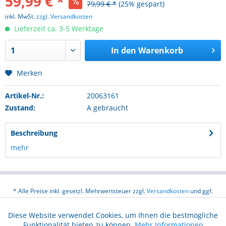
59,99 € *
79,99 € *
(25% gespart)
inkl. MwSt.
zzgl. Versandkosten
Lieferzeit ca. 3-5 Werktage
In den
Warenkorb
Merken
Artikel-Nr.:
20063161
Zustand:
A gebraucht
Beschreibung
mehr
* Alle Preise inkl. gesetzl. Mehrwertsteuer zzgl.
Versandkosten
und ggf.
Nachnahmegebühren, wenn nicht anders beschrieben
Diese Website verwendet Cookies, um Ihnen die bestmögliche
Aktiv
Funktionale
Über uns
Hilfe / Support
Kontakt
Funktionalität bieten zu können.
Mehr Informationen