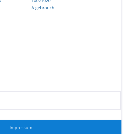
:
10021020
A gebraucht
n
Impressum