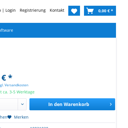
 | Login
Registrierung
Kontakt
0,00 € *
oftware
 € *
zgl. Versandkosten
it ca. 3-5 Werktage
In den
Warenkorb
chen
Merken